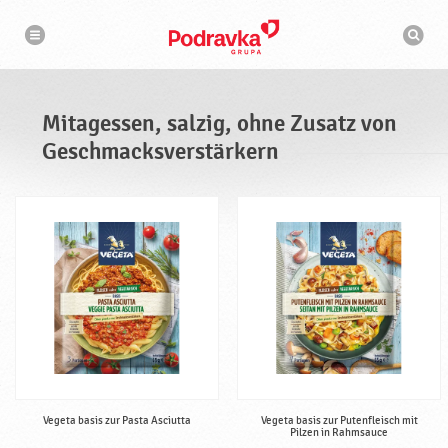
N
S
a
u
v
c
i
g
h
a
m
t
a
i
s
o
Mitagessen, salzig, ohne Zusatz von
n
c
h
Geschmacksverstärkern
i
n
e
Vegeta basis zur Pasta Asciutta
Vegeta basis zur Putenfleisch mit
Pilzen in Rahmsauce