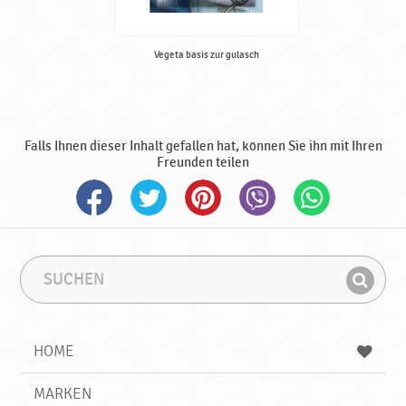
Vegeta basis zur gulasch
Falls Ihnen dieser Inhalt gefallen hat, können Sie ihn mit Ihren
Freunden teilen
S
S
u
u
F
c
c
i
h
h
e
b
n
HOME
n
e
d
g
e
r
MARKEN
n