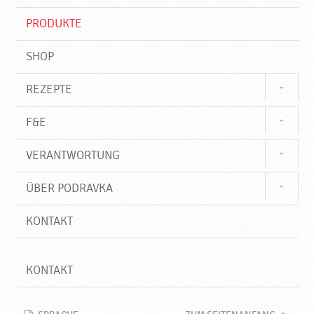
i
f
PRODUKTE
f
SHOP
REZEPTE
F&E
VERANTWORTUNG
ÜBER PODRAVKA
KONTAKT
KONTAKT