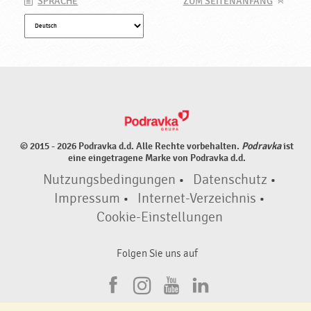
SPRACHE
ZUM SEITENANFANG
© 2015 - 2026 Podravka d.d. Alle Rechte vorbehalten.
Podravka
ist
eine eingetragene Marke von Podravka d.d.
Nutzungsbedingungen
•
Datenschutz
•
Impressum
•
Internet-Verzeichnis
•
Cookie-Einstellungen
Folgen Sie uns auf
F
I
Y
L
a
n
o
i