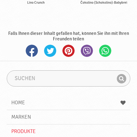
Lino Crunch
Čokolino (Schokolino)-Babybrei
Falls Ihnen dieser Inhalt gefallen hat, können Sie ihn mit Ihren
Freunden teilen
S
S
u
u
F
c
c
i
h
h
e
b
n
HOME
n
e
d
g
e
r
MARKEN
n
i
f
PRODUKTE
f