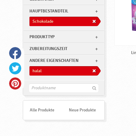
HAUPTBESTANDTEIL
Schokolade
PRODUKTTYP
ZUBEREITUNGSZEIT
Li
ANDERE EIGENSCHAFTEN
halal
F
i
n
d
e
Alle Produkte
Neue Produkte
n