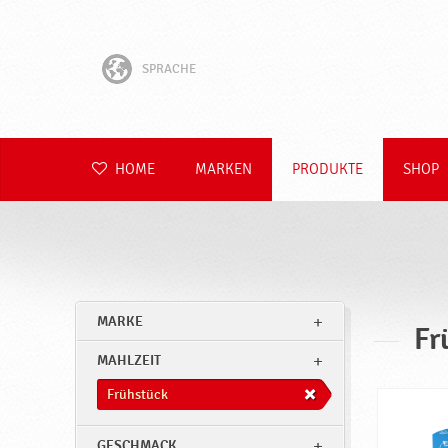
SPRACHE
English
Hrvatski
HOME
MARKEN
PRODUKTE
SHOP
Slovenščina
Čeština
Slovenčina
MARKE
Fr
Polski
MAHLZEIT
Română
Frühstück
GESCHMACK