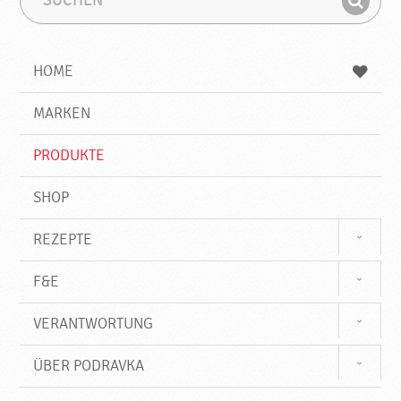
u
u
F
c
c
i
h
h
e
b
n
HOME
n
e
d
g
e
r
MARKEN
n
i
f
PRODUKTE
f
SHOP
REZEPTE
F&E
VERANTWORTUNG
ÜBER PODRAVKA