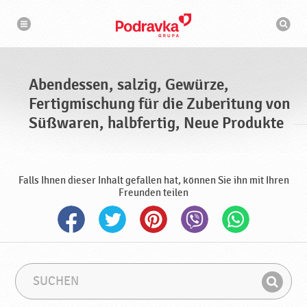
N
S
a
u
v
c
i
g
h
a
m
t
a
i
s
o
Abendessen, salzig, Gewürze,
n
c
h
Fertigmischung für die Zuberitung von
i
n
Süßwaren, halbfertig, Neue Produkte
e
Falls Ihnen dieser Inhalt gefallen hat, können Sie ihn mit Ihren
Freunden teilen
S
S
u
u
F
c
c