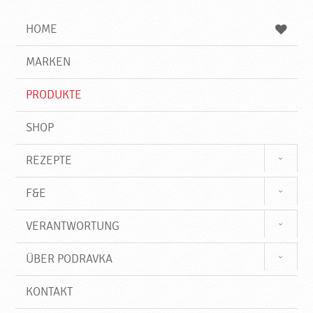
i
h
h
e
b
n
HOME
n
e
d
g
e
r
MARKEN
n
i
f
PRODUKTE
f
SHOP
REZEPTE
F&E
VERANTWORTUNG
ÜBER PODRAVKA
KONTAKT