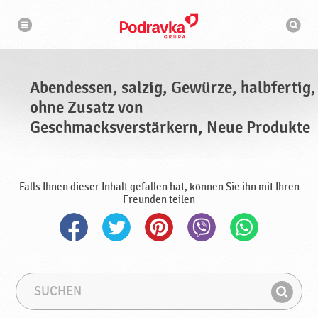
N
S
a
u
v
c
i
g
h
a
m
t
a
i
s
o
Abendessen, salzig, Gewürze, halbfertig,
n
c
h
ohne Zusatz von
i
n
Geschmacksverstärkern, Neue Produkte
e
Falls Ihnen dieser Inhalt gefallen hat, können Sie ihn mit Ihren
Freunden teilen
S
S
u
u
F
c
c