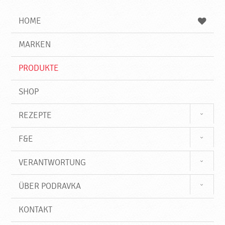
i
h
h
e
b
n
HOME
n
e
d
g
e
r
MARKEN
n
i
f
PRODUKTE
f
SHOP
REZEPTE
F&E
VERANTWORTUNG
ÜBER PODRAVKA
KONTAKT