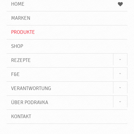
e
b
n
HOME
n
e
d
g
e
r
MARKEN
n
i
f
PRODUKTE
f
SHOP
REZEPTE
F&E
VERANTWORTUNG
ÜBER PODRAVKA
KONTAKT