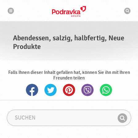
N
S
a
u
v
c
i
g
h
a
m
t
a
i
s
o
Abendessen, salzig, halbfertig, Neue
n
c
h
Produkte
i
n
e
Falls Ihnen dieser Inhalt gefallen hat, können Sie ihn mit Ihren
Freunden teilen
S
S
u
u
F
c
c
i
h
h