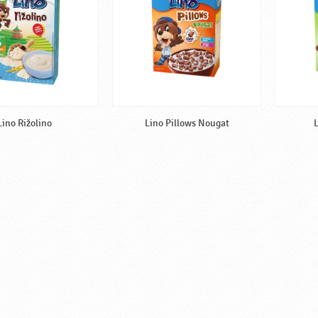
Lino Rižolino
Lino Pillows Nougat
L