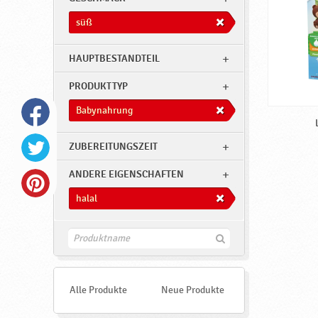
süß
HAUPTBESTANDTEIL
PRODUKTTYP
Babynahrung
ZUBEREITUNGSZEIT
ANDERE EIGENSCHAFTEN
halal
F
i
n
d
e
Alle Produkte
Neue Produkte
n