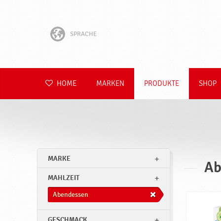
SPRACHE
English
Hrvatski
HOME
MARKEN
PRODUKTE
SHOP
Slovenščina
Čeština
Slovenčina
MARKE
Ab
Polski
MAHLZEIT
Română
Abendessen
GESCHMACK