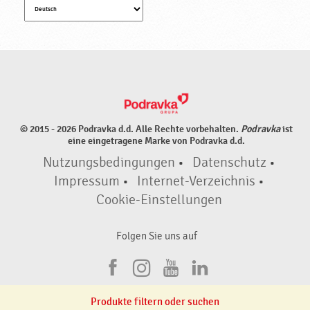
© 2015 - 2026 Podravka d.d. Alle Rechte vorbehalten.
Podravka
ist
eine eingetragene Marke von Podravka d.d.
Nutzungsbedingungen
•
Datenschutz
•
Impressum
•
Internet-Verzeichnis
•
Cookie-Einstellungen
Folgen Sie uns auf
F
I
Y
L
a
n
o
i
Produkte filtern oder suchen