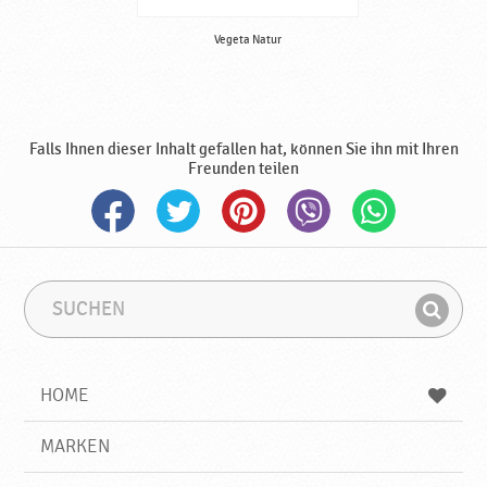
Vegeta Natur
Falls Ihnen dieser Inhalt gefallen hat, können Sie ihn mit Ihren
Freunden teilen
S
S
u
u
F
c
c
i
h
h
e
b
n
HOME
n
e
d
g
e
r
MARKEN
n
i
f