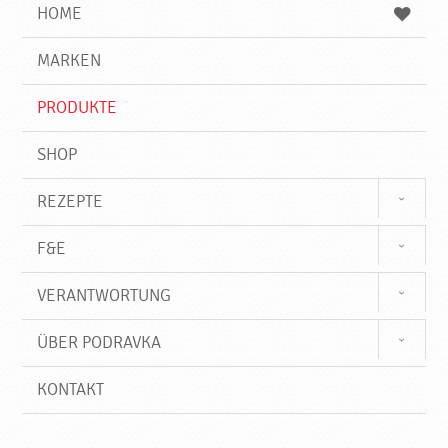
e
b
n
HOME
n
e
d
g
e
r
MARKEN
n
i
f
PRODUKTE
f
SHOP
REZEPTE
F&E
VERANTWORTUNG
ÜBER PODRAVKA
KONTAKT