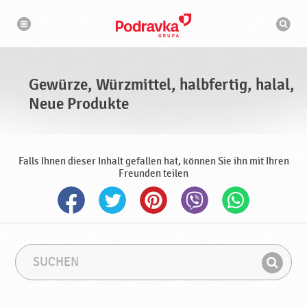
N
S
a
u
v
c
i
g
h
a
m
t
a
i
s
o
Gewürze, Würzmittel, halbfertig, halal,
n
c
h
Neue Produkte
i
n
e
Falls Ihnen dieser Inhalt gefallen hat, können Sie ihn mit Ihren
Freunden teilen
S
S
u
u
F
c
c
i
h
h