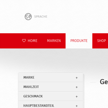
SPRACHE
English
Hrvatski
HOME
MARKEN
PRODUKTE
SHOP
Slovenščina
Čeština
Slovenčina
MARKE
Ge
Polski
MAHLZEIT
Română
GESCHMACK
HAUPTBESTANDTEIL