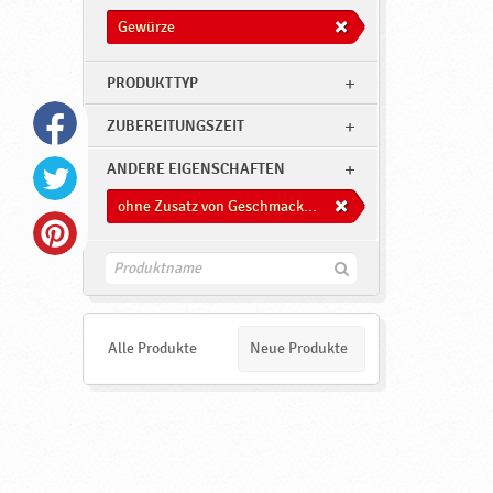
Gewürze
PRODUKTTYP
ZUBEREITUNGSZEIT
ANDERE EIGENSCHAFTEN
ohne Zusatz von Geschmacksverstärkern
F
i
n
d
e
Alle Produkte
Neue Produkte
n