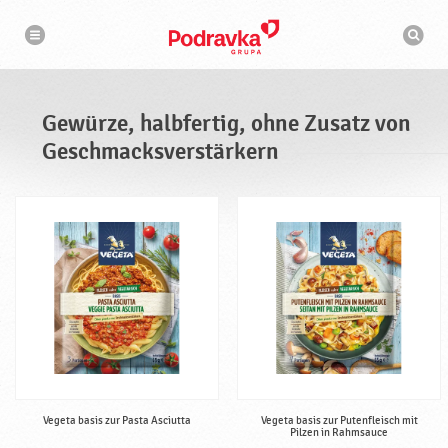
N
S
a
u
v
c
i
g
h
a
m
t
a
i
s
o
Gewürze, halbfertig, ohne Zusatz von
n
c
h
Geschmacksverstärkern
i
n
e
Vegeta basis zur Pasta Asciutta
Vegeta basis zur Putenfleisch mit
Pilzen in Rahmsauce