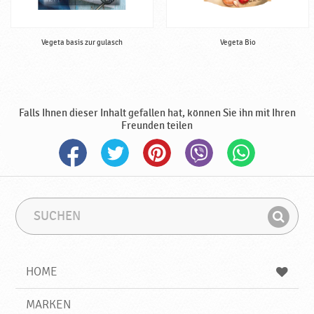
Vegeta basis zur gulasch
Vegeta Bio
Falls Ihnen dieser Inhalt gefallen hat, können Sie ihn mit Ihren
Freunden teilen
S
S
u
u
F
c
c
i
h
h
e
b
n
HOME
n
e
d
g
e
r
MARKEN
n