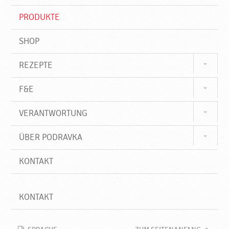
i
f
PRODUKTE
f
SHOP
REZEPTE
F&E
VERANTWORTUNG
ÜBER PODRAVKA
KONTAKT
KONTAKT