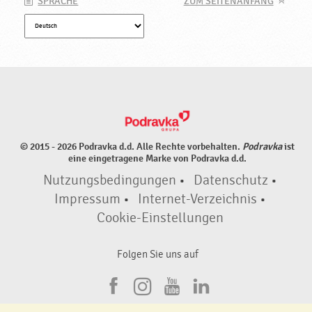
SPRACHE
ZUM SEITENANFANG
© 2015 - 2026 Podravka d.d. Alle Rechte vorbehalten.
Podravka
ist
eine eingetragene Marke von Podravka d.d.
Nutzungsbedingungen
•
Datenschutz
•
Impressum
•
Internet-Verzeichnis
•
Cookie-Einstellungen
Folgen Sie uns auf
F
I
Y
L
a
n
o
i