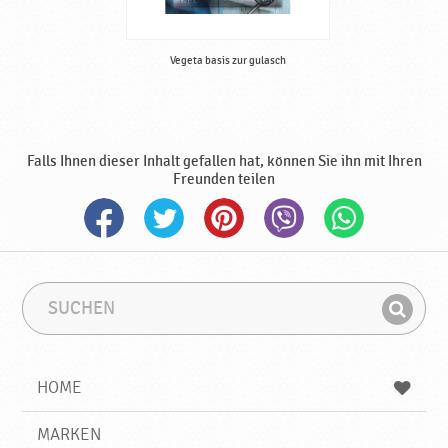
Vegeta basis zur gulasch
Falls Ihnen dieser Inhalt gefallen hat, können Sie ihn mit Ihren
Freunden teilen
S
S
u
u
F
c
c
i
h
h
e
b
n
HOME
n
e
d
g
e
r
MARKEN
n