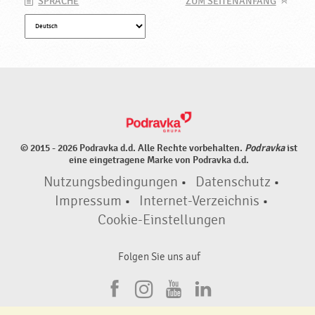
SPRACHE
ZUM SEITENANFANG
© 2015 - 2026 Podravka d.d. Alle Rechte vorbehalten.
Podravka
ist
eine eingetragene Marke von Podravka d.d.
Nutzungsbedingungen
•
Datenschutz
•
Impressum
•
Internet-Verzeichnis
•
Cookie-Einstellungen
Folgen Sie uns auf
F
I
Y
L
a
n
o
i