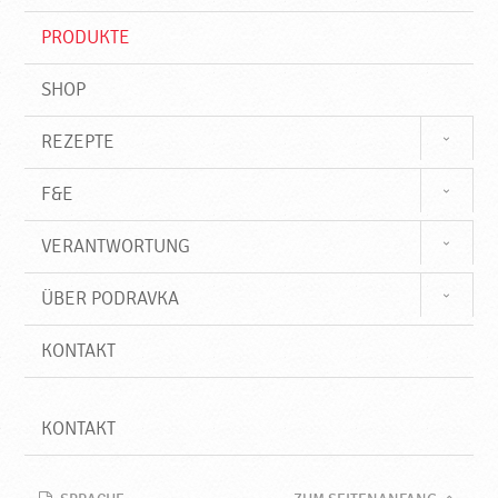
i
f
PRODUKTE
f
SHOP
REZEPTE
F&E
VERANTWORTUNG
ÜBER PODRAVKA
KONTAKT
KONTAKT