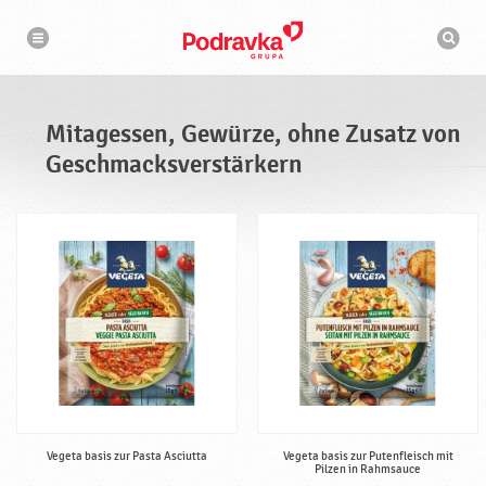
N
S
a
u
v
c
i
g
h
a
m
t
a
i
s
o
Mitagessen, Gewürze, ohne Zusatz von
n
c
h
Geschmacksverstärkern
i
n
e
Vegeta basis zur Pasta Asciutta
Vegeta basis zur Putenfleisch mit
Pilzen in Rahmsauce