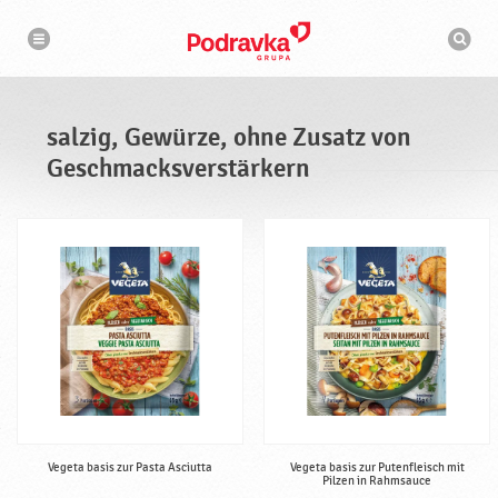
N
S
a
u
v
c
i
g
h
a
m
t
a
i
s
o
salzig, Gewürze, ohne Zusatz von
n
c
h
Geschmacksverstärkern
i
n
e
Vegeta basis zur Pasta Asciutta
Vegeta basis zur Putenfleisch mit
Pilzen in Rahmsauce