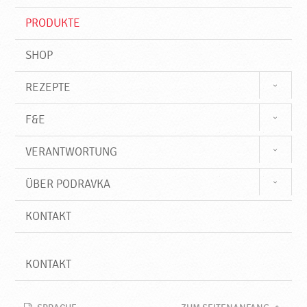
i
f
PRODUKTE
f
SHOP
REZEPTE
F&E
VERANTWORTUNG
ÜBER PODRAVKA
KONTAKT
KONTAKT