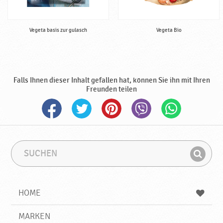
Vegeta basis zur gulasch
Vegeta Bio
Falls Ihnen dieser Inhalt gefallen hat, können Sie ihn mit Ihren
Freunden teilen
S
S
u
u
F
c
c
i
h
h
e
b
n
HOME
n
e
d
g
e
r
MARKEN
n