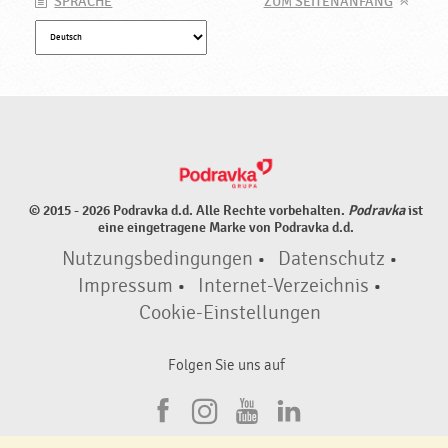
SPRACHE
ZUM SEITENANFANG
© 2015 - 2026 Podravka d.d. Alle Rechte vorbehalten.
Podravka
ist
eine eingetragene Marke von Podravka d.d.
Nutzungsbedingungen
•
Datenschutz
•
Impressum
•
Internet-Verzeichnis
•
Cookie-Einstellungen
Folgen Sie uns auf
F
I
Y
L
a
n
o
i