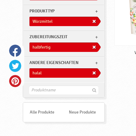
PRODUKTTYP
Würzmittel
ZUBEREITUNGSZEIT
halbfertig
ANDERE EIGENSCHAFTEN
halal
F
i
n
d
e
Alle Produkte
Neue Produkte
n