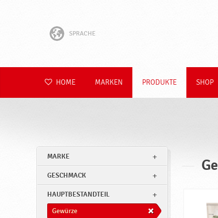
SPRACHE
English
Hrvatski
HOME
MARKEN
PRODUKTE
SHOP
Slovenščina
Čeština
Slovenčina
MARKE
Ge
Polski
GESCHMACK
Română
HAUPTBESTANDTEIL
Gewürze