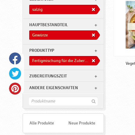
salzig
HAUPTBESTANDTEIL
Gewürze
PRODUKTTYP
Fertigmischung für die Zuberitung von Süßwaren
Veget
ZUBEREITUNGSZEIT
ANDERE EIGENSCHAFTEN
F
i
n
d
e
Alle Produkte
Neue Produkte
n