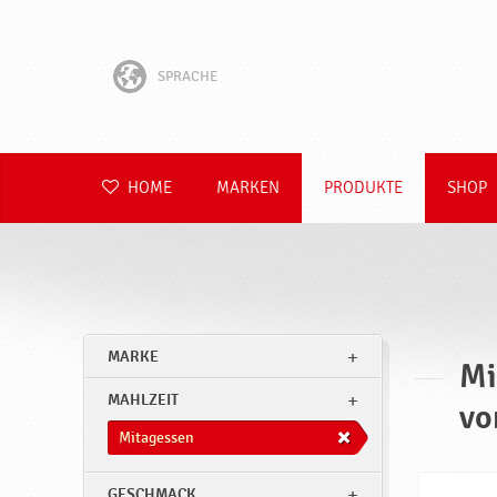
SPRACHE
English
Hrvatski
HOME
MARKEN
PRODUKTE
SHOP
Slovenščina
Čeština
Slovenčina
MARKE
Mi
Polski
MAHLZEIT
vo
Română
Mitagessen
GESCHMACK