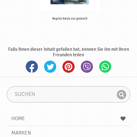
Vegeta basis zur gulasch
Falls Ihnen dieser Inhalt gefallen hat, können Sie ihn mit Ihren
Freunden teilen
S
S
u
u
F
c
c
i
h
h
e
b
n
HOME
n
e
d
g
e
r
MARKEN
n