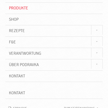
i
f
PRODUKTE
f
SHOP
REZEPTE
F&E
VERANTWORTUNG
ÜBER PODRAVKA
KONTAKT
KONTAKT