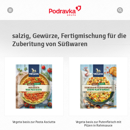
N
S
a
u
v
c
i
g
h
a
m
t
a
i
s
o
salzig, Gewürze, Fertigmischung für die
n
c
h
Zuberitung von Süßwaren
i
n
e
Vegeta basis zur Pasta Asciutta
Vegeta basis zur Putenfleisch mit
Pilzen in Rahmsauce