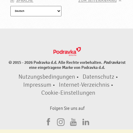
SPRACHE
ZUM SEITENANFANG
© 2015 - 2026 Podravka d.d. Alle Rechte vorbehalten.
Podravka
ist
eine eingetragene Marke von Podravka d.d.
Nutzungsbedingungen
•
Datenschutz
•
Impressum
•
Internet-Verzeichnis
•
Cookie-Einstellungen
Folgen Sie uns auf
F
I
Y
L
a
n
o
i