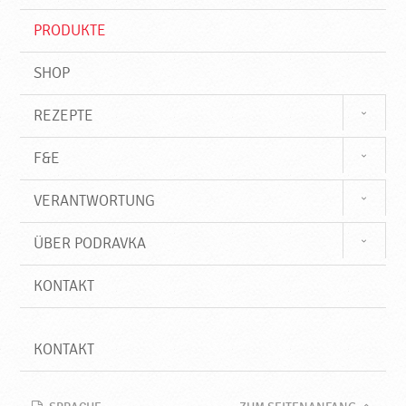
i
f
PRODUKTE
f
SHOP
REZEPTE
F&E
VERANTWORTUNG
ÜBER PODRAVKA
KONTAKT
KONTAKT