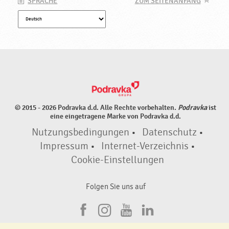
SPRACHE
ZUM SEITENANFANG
© 2015 - 2026 Podravka d.d. Alle Rechte vorbehalten.
Podravka
ist
eine eingetragene Marke von Podravka d.d.
Nutzungsbedingungen
•
Datenschutz
•
Impressum
•
Internet-Verzeichnis
•
Cookie-Einstellungen
Folgen Sie uns auf
F
I
Y
L
a
n
o
i