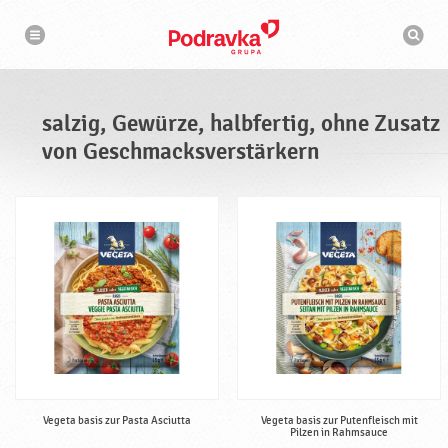
N
S
a
u
v
c
i
g
h
a
m
t
a
i
s
o
salzig, Gewürze, halbfertig, ohne Zusatz
n
c
h
von Geschmacksverstärkern
i
n
e
Vegeta basis zur Pasta Asciutta
Vegeta basis zur Putenfleisch mit
Pilzen in Rahmsauce