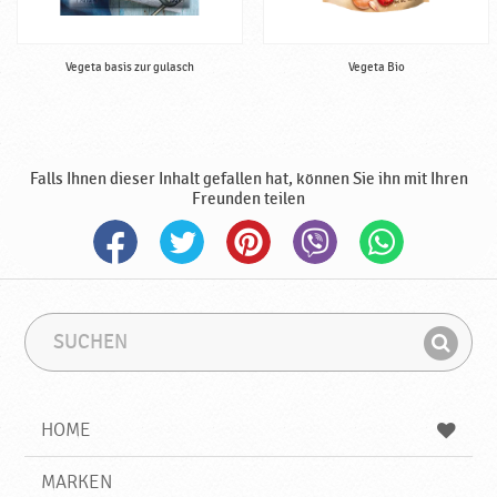
Vegeta basis zur gulasch
Vegeta Bio
Falls Ihnen dieser Inhalt gefallen hat, können Sie ihn mit Ihren
Freunden teilen
S
S
u
u
F
c
c
i
h
h
e
b
n
HOME
n
e
d
g
e
r
MARKEN
n