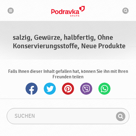
N
S
a
u
v
c
i
g
h
a
m
t
a
i
s
o
salzig, Gewürze, halbfertig, Ohne
n
c
h
Konservierungsstoffe, Neue Produkte
i
n
e
Falls Ihnen dieser Inhalt gefallen hat, können Sie ihn mit Ihren
Freunden teilen
S
S
u
u
F
c
c
i
h
h