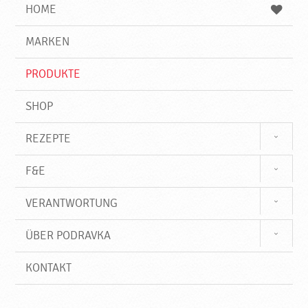
e
b
n
HOME
n
e
d
g
e
r
MARKEN
n
i
f
PRODUKTE
f
SHOP
REZEPTE
F&E
VERANTWORTUNG
ÜBER PODRAVKA
KONTAKT