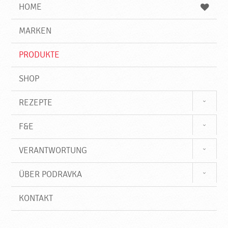
e
b
n
HOME
n
e
d
g
e
r
MARKEN
n
i
f
PRODUKTE
f
SHOP
REZEPTE
F&E
VERANTWORTUNG
ÜBER PODRAVKA
KONTAKT