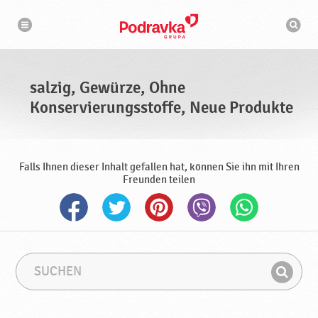
N
S
a
u
v
c
i
g
h
a
m
t
a
i
s
o
salzig, Gewürze, Ohne
n
c
h
Konservierungsstoffe, Neue Produkte
i
n
e
Falls Ihnen dieser Inhalt gefallen hat, können Sie ihn mit Ihren
Freunden teilen
S
S
u
u
F
c
c
i
h
h