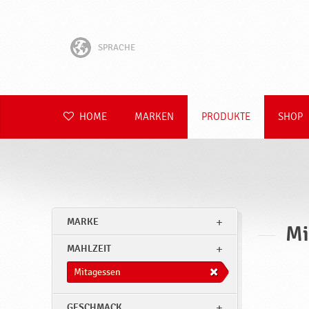
SPRACHE
English
Hrvatski
HOME
MARKEN
PRODUKTE
SHOP
Slovenščina
Čeština
Slovenčina
MARKE
Mi
Polski
MAHLZEIT
Română
Mitagessen
GESCHMACK