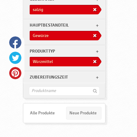
salzig
HAUPTBESTANDTEIL
Gewürze
PRODUKTTYP
Würzmittel
ZUBEREITUNGSZEIT
F
i
n
d
e
Alle Produkte
Neue Produkte
n