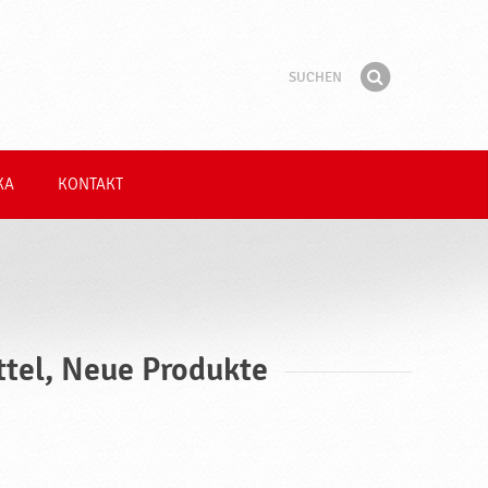
Suchen
Suchbegriff
Finden
KA
KONTAKT
ttel, Neue Produkte