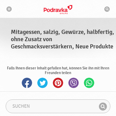
N
S
a
u
v
c
i
g
h
a
m
t
a
i
s
o
Mitagessen, salzig, Gewürze, halbfertig,
n
c
h
ohne Zusatz von
i
n
Geschmacksverstärkern, Neue Produkte
e
Falls Ihnen dieser Inhalt gefallen hat, können Sie ihn mit Ihren
Freunden teilen
S
S
u
u
F
c
c