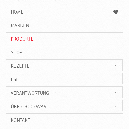
i
h
h
e
b
n
HOME
n
e
d
g
e
r
MARKEN
n
i
f
PRODUKTE
f
SHOP
REZEPTE
F&E
VERANTWORTUNG
ÜBER PODRAVKA
KONTAKT