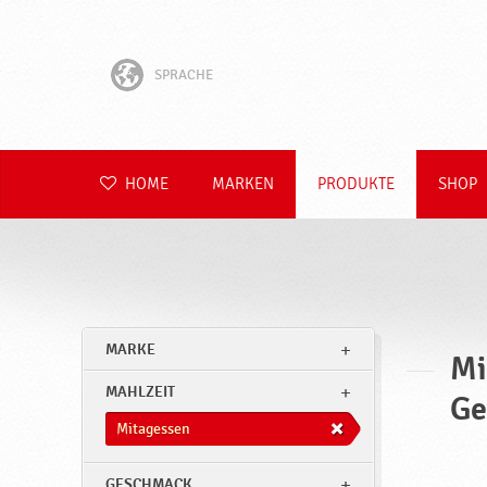
SPRACHE
English
Hrvatski
HOME
MARKEN
PRODUKTE
SHOP
Slovenščina
Čeština
Slovenčina
MARKE
Mi
Polski
MAHLZEIT
Ge
Română
Mitagessen
GESCHMACK