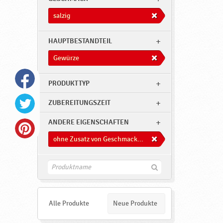
salzig
HAUPTBESTANDTEIL
Gewürze
PRODUKTTYP
ZUBEREITUNGSZEIT
ANDERE EIGENSCHAFTEN
ohne Zusatz von Geschmacksverstärkern
F
i
n
d
e
Alle Produkte
Neue Produkte
n