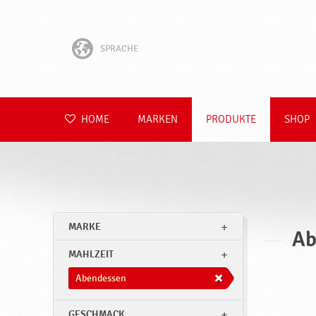
SPRACHE
English
Hrvatski
HOME
MARKEN
PRODUKTE
SHOP
Slovenščina
Čeština
Slovenčina
MARKE
Ab
Polski
MAHLZEIT
Română
Abendessen
GESCHMACK