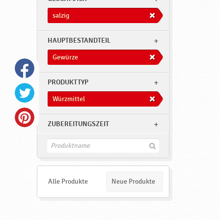
salzig
HAUPTBESTANDTEIL
Gewürze
PRODUKTTYP
Würzmittel
ZUBEREITUNGSZEIT
F
i
n
d
e
Alle Produkte
Neue Produkte
n