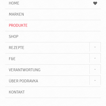
e
b
n
HOME
n
e
d
g
e
r
MARKEN
n
i
f
PRODUKTE
f
SHOP
REZEPTE
F&E
VERANTWORTUNG
ÜBER PODRAVKA
KONTAKT