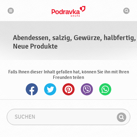
N
S
a
u
v
c
i
g
h
a
m
t
a
i
s
o
Abendessen, salzig, Gewürze, halbfertig,
n
c
h
Neue Produkte
i
n
e
Falls Ihnen dieser Inhalt gefallen hat, können Sie ihn mit Ihren
Freunden teilen
S
S
u
u
F
c
c
i
h
h