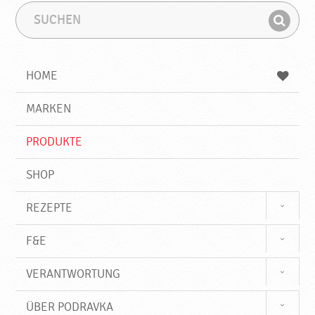
S
S
u
u
F
c
c
i
h
h
e
b
n
HOME
n
e
d
g
e
r
MARKEN
n
i
f
PRODUKTE
f
SHOP
REZEPTE
F&E
VERANTWORTUNG
ÜBER PODRAVKA