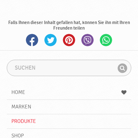
Falls Ihnen dieser Inhalt gefallen hat, können Sie ihn mit Ihren
Freunden teilen
S
S
u
u
F
c
c
i
h
h
e
b
n
HOME
n
e
d
g
e
r
MARKEN
n
i
f
PRODUKTE
f
SHOP