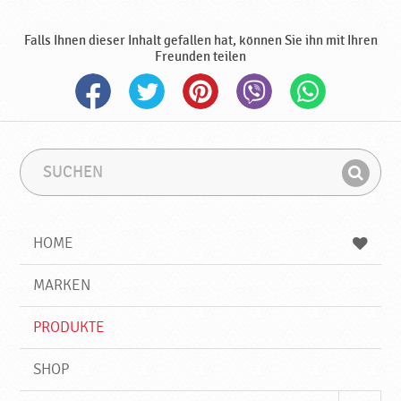
Falls Ihnen dieser Inhalt gefallen hat, können Sie ihn mit Ihren
Freunden teilen
S
S
u
u
F
c
c
i
h
h
e
b
n
HOME
n
e
d
g
e
r
MARKEN
n
i
f
PRODUKTE
f
SHOP