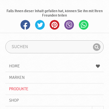
Falls Ihnen dieser Inhalt gefallen hat, können Sie ihn mit Ihren
Freunden teilen
S
S
u
u
F
c
c
i
h
h
e
b
n
HOME
n
e
d
g
e
r
MARKEN
n
i
f
PRODUKTE
f
SHOP