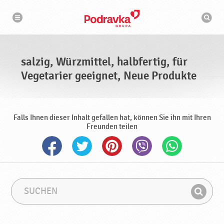
N
S
a
u
v
c
i
g
h
a
m
t
a
i
s
o
salzig, Würzmittel, halbfertig, für
n
c
h
Vegetarier geeignet, Neue Produkte
i
n
e
Falls Ihnen dieser Inhalt gefallen hat, können Sie ihn mit Ihren
Freunden teilen
S
S
u
u
F
c
c
i
h
h