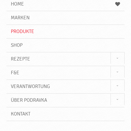
e
b
n
HOME
n
e
d
g
e
r
MARKEN
n
i
f
PRODUKTE
f
SHOP
REZEPTE
F&E
VERANTWORTUNG
ÜBER PODRAVKA
KONTAKT