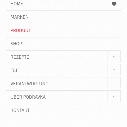
e
b
n
HOME
n
e
d
g
e
r
MARKEN
n
i
f
PRODUKTE
f
SHOP
REZEPTE
F&E
VERANTWORTUNG
ÜBER PODRAVKA
KONTAKT