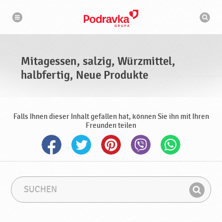
N
S
a
u
v
c
i
g
h
a
m
t
a
i
s
o
Mitagessen, salzig, Würzmittel,
n
c
h
halbfertig, Neue Produkte
i
n
e
Falls Ihnen dieser Inhalt gefallen hat, können Sie ihn mit Ihren
Freunden teilen
S
S
u
u
F
c
c
i
h
h