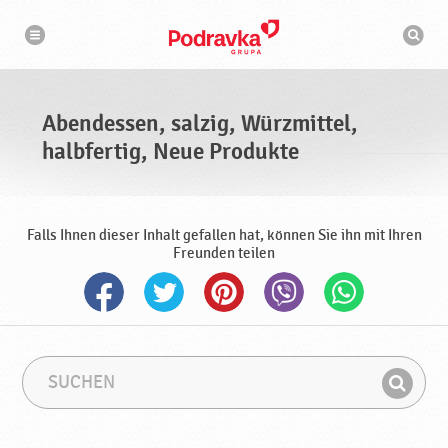
N
S
a
u
v
c
i
g
h
a
m
t
a
i
s
o
Abendessen, salzig, Würzmittel,
n
c
h
halbfertig, Neue Produkte
i
n
e
Falls Ihnen dieser Inhalt gefallen hat, können Sie ihn mit Ihren
Freunden teilen
S
S
u
u
F
c
c
i
h
h