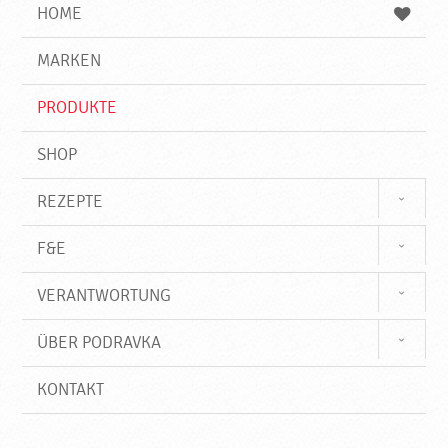
e
b
n
HOME
n
e
d
g
e
r
MARKEN
n
i
f
PRODUKTE
f
SHOP
REZEPTE
F&E
VERANTWORTUNG
ÜBER PODRAVKA
KONTAKT