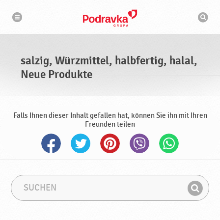
N
S
a
u
v
c
i
g
h
a
m
t
a
i
s
o
salzig, Würzmittel, halbfertig, halal,
n
c
h
Neue Produkte
i
n
e
Falls Ihnen dieser Inhalt gefallen hat, können Sie ihn mit Ihren
Freunden teilen
S
S
u
u
F
c
c
i
h
h