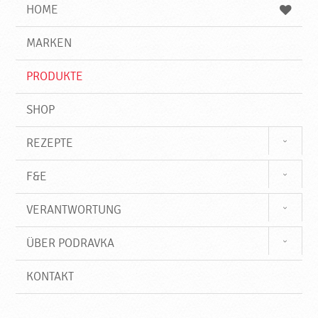
e
b
n
HOME
n
e
d
g
e
r
MARKEN
n
i
f
PRODUKTE
f
SHOP
REZEPTE
F&E
VERANTWORTUNG
ÜBER PODRAVKA
KONTAKT