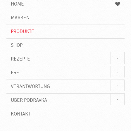
e
b
n
HOME
n
e
d
g
e
r
MARKEN
n
i
f
PRODUKTE
f
SHOP
REZEPTE
F&E
VERANTWORTUNG
ÜBER PODRAVKA
KONTAKT