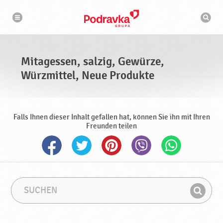
N
S
a
u
v
c
i
g
h
a
m
t
a
i
s
o
Mitagessen, salzig, Gewürze,
n
c
h
Würzmittel, Neue Produkte
i
n
e
Falls Ihnen dieser Inhalt gefallen hat, können Sie ihn mit Ihren
Freunden teilen
S
S
u
u
F
c
c
i
h
h