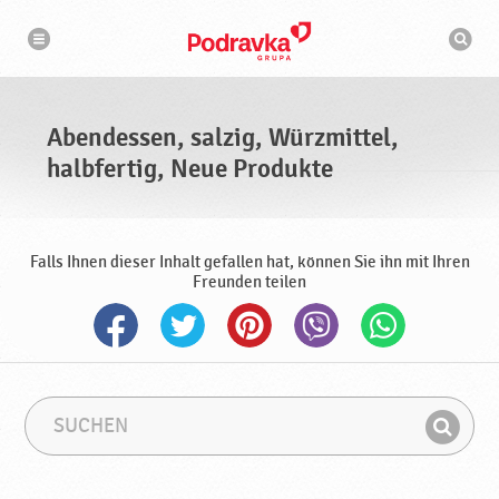
N
S
a
u
v
c
i
g
h
a
m
t
a
i
s
o
Abendessen, salzig, Würzmittel,
n
c
h
halbfertig, Neue Produkte
i
n
e
Falls Ihnen dieser Inhalt gefallen hat, können Sie ihn mit Ihren
Freunden teilen
S
S
u
u
F
c
c
i
h
h