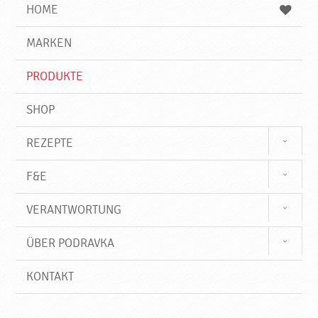
e
b
n
HOME
n
e
d
g
e
r
MARKEN
n
i
f
PRODUKTE
f
SHOP
REZEPTE
F&E
VERANTWORTUNG
ÜBER PODRAVKA
KONTAKT