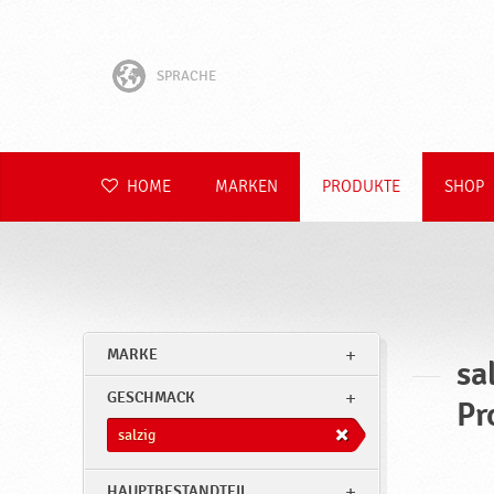
SPRACHE
English
Hrvatski
HOME
MARKEN
PRODUKTE
SHOP
Slovenščina
Čeština
Slovenčina
MARKE
sa
Polski
GESCHMACK
Pr
Română
salzig
HAUPTBESTANDTEIL