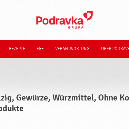
REZEPTE
F&E
VERANTWORTUNG
ÜBER PODRAV
lzig, Gewürze, Würzmittel, Ohne K
odukte