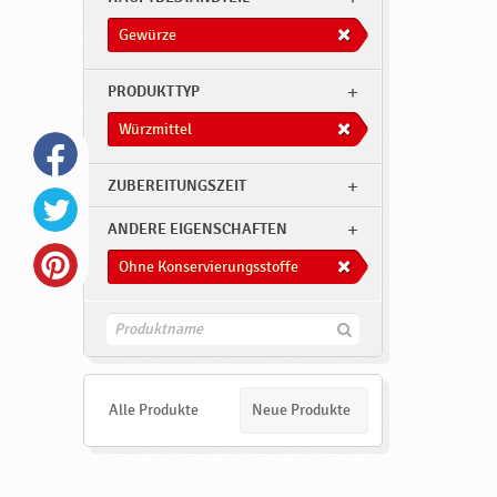
Gewürze
PRODUKTTYP
Würzmittel
ZUBEREITUNGSZEIT
ANDERE EIGENSCHAFTEN
Ohne Konservierungsstoffe
F
i
n
d
e
Alle Produkte
Neue Produkte
n