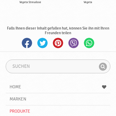
Vegeta Streudose
Vegeta
Falls Ihnen dieser Inhalt gefallen hat, können Sie ihn mit Ihren
Freunden teilen
S
S
u
u
F
c
c
i
h
h
e
b
n
HOME
n
e
d
g
e
r
MARKEN
n
i
f
PRODUKTE
f