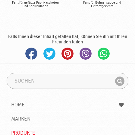
Fant für gefüllte Paprikaschoten
Fant für Bohnensuppe und
und Kohlrouladen
Eintopfgerichte
Falls Ihnen dieser Inhalt gefallen hat, können Sie ihn mit Ihren
Freunden teilen
S
S
u
u
F
c
c
i
h
h
e
b
n
HOME
n
e
d
g
e
r
MARKEN
n
i
f
PRODUKTE
f