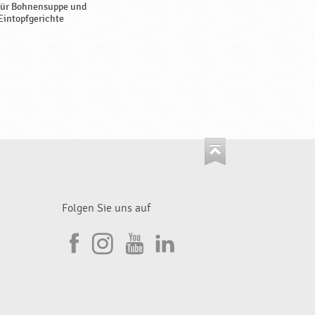
für Bohnensuppe und
Eintopfgerichte
Folgen Sie uns auf
I
F
n
Y
L
a
s
o
i