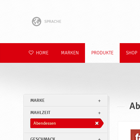
SPRACHE
English
Hrvatski
HOME
MARKEN
PRODUKTE
SHOP
Slovenščina
Čeština
Slovenčina
MARKE
Ab
Polski
MAHLZEIT
Română
Abendessen
GESCHMACK