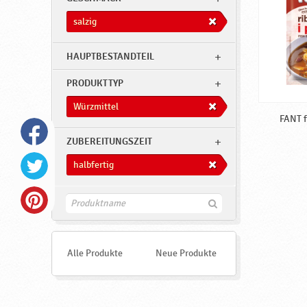
salzig
HAUPTBESTANDTEIL
PRODUKTTYP
Würzmittel
FANT f
ZUBEREITUNGSZEIT
halbfertig
F
i
n
d
e
Alle Produkte
Neue Produkte
n