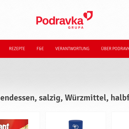
REZEPTE
F&E
VERANTWORTUNG
ÜBER PODRAV
endessen, salzig, Würzmittel, halb