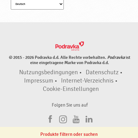
© 2015 - 2026 Podravka d.d. Alle Rechte vorbehalten.
Podravka
ist
eine eingetragene Marke von Podravka d.d.
Nutzungsbedingungen
•
Datenschutz
•
Impressum
•
Internet-Verzeichnis
•
Cookie-Einstellungen
Folgen Sie uns auf
F
I
Y
L
a
n
o
i
Produkte filtern oder suchen