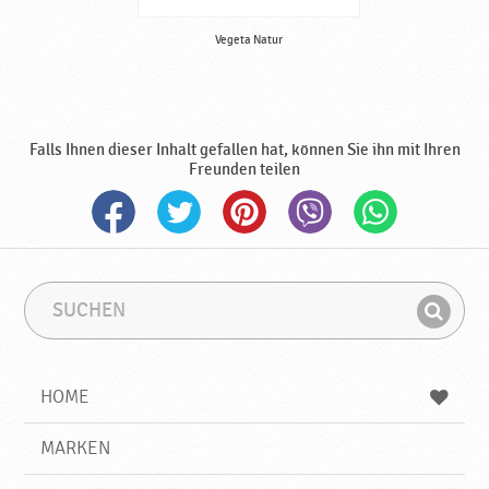
Vegeta Natur
Falls Ihnen dieser Inhalt gefallen hat, können Sie ihn mit Ihren
Freunden teilen
S
S
u
u
F
c
c
i
h
h
e
b
n
HOME
n
e
d
g
e
r
MARKEN
n
i
f