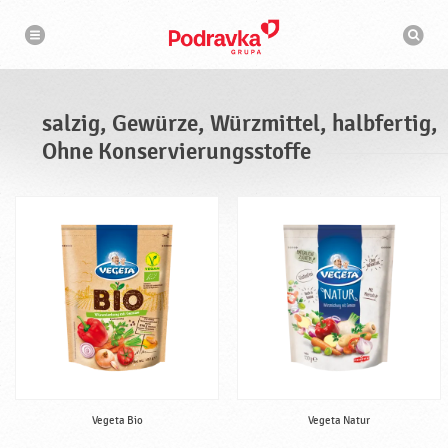
N
S
a
u
v
c
i
g
h
a
m
t
a
i
s
o
salzig, Gewürze, Würzmittel, halbfertig,
n
c
h
Ohne Konservierungsstoffe
i
n
e
Vegeta Bio
Vegeta Natur