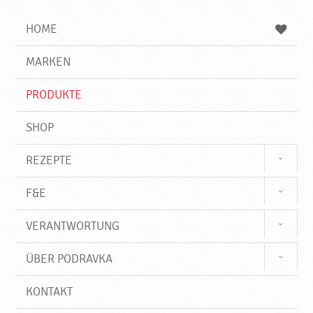
i
h
h
e
b
n
HOME
n
e
d
g
e
r
MARKEN
n
i
f
PRODUKTE
f
SHOP
REZEPTE
F&E
VERANTWORTUNG
ÜBER PODRAVKA
KONTAKT