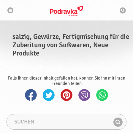
N
S
a
u
v
c
i
g
h
a
m
t
a
i
s
o
salzig, Gewürze, Fertigmischung für die
n
c
h
Zuberitung von Süßwaren, Neue
i
n
Produkte
e
Falls Ihnen dieser Inhalt gefallen hat, können Sie ihn mit Ihren
Freunden teilen
S
S
u
u
F
c
c