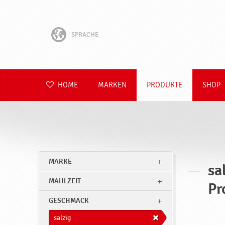
SPRACHE
English
Hrvatski
HOME
MARKEN
PRODUKTE
SHOP
Slovenščina
Čeština
Slovenčina
MARKE
sa
Polski
MAHLZEIT
Pr
Română
GESCHMACK
salzig