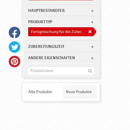
HAUPTBESTANDTEIL
PRODUKTTYP
Fertigmischung für die Zuberitung von Süßwaren
ZUBEREITUNGSZEIT
ANDERE EIGENSCHAFTEN
F
i
n
d
e
Alle Produkte
Neue Produkte
n