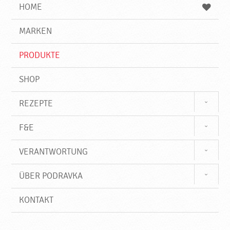
e
b
n
HOME
n
e
d
g
e
r
MARKEN
n
i
f
PRODUKTE
f
SHOP
REZEPTE
F&E
VERANTWORTUNG
ÜBER PODRAVKA
KONTAKT