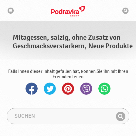
N
S
a
u
v
c
i
g
h
a
m
t
a
i
s
o
Mitagessen, salzig, ohne Zusatz von
n
c
h
Geschmacksverstärkern, Neue Produkte
i
n
e
Falls Ihnen dieser Inhalt gefallen hat, können Sie ihn mit Ihren
Freunden teilen
S
S
u
u
F
c
c
i
h
h