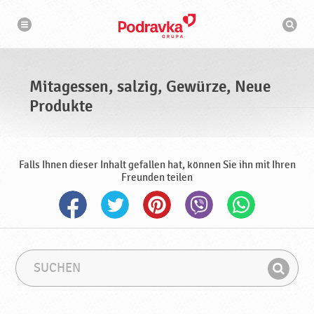
N
S
a
u
v
c
i
g
h
a
m
t
a
i
s
o
Mitagessen, salzig, Gewürze, Neue
n
c
h
Produkte
i
n
e
Falls Ihnen dieser Inhalt gefallen hat, können Sie ihn mit Ihren
Freunden teilen
S
S
u
u
F
c
c
i
h
h