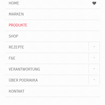
e
b
n
HOME
n
e
d
g
e
r
MARKEN
n
i
f
PRODUKTE
f
SHOP
REZEPTE
F&E
VERANTWORTUNG
ÜBER PODRAVKA
KONTAKT