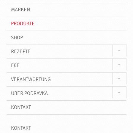
g
e
r
MARKEN
n
i
f
PRODUKTE
f
SHOP
REZEPTE
F&E
VERANTWORTUNG
ÜBER PODRAVKA
KONTAKT
KONTAKT