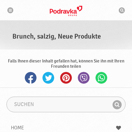
N
S
a
u
v
c
i
g
h
a
m
t
a
i
s
o
Brunch, salzig, Neue Produkte
n
c
h
i
n
e
Falls Ihnen dieser Inhalt gefallen hat, können Sie ihn mit Ihren
Freunden teilen
S
S
u
u
F
c
c
i
h
h
e
b
n
HOME
n
e
d