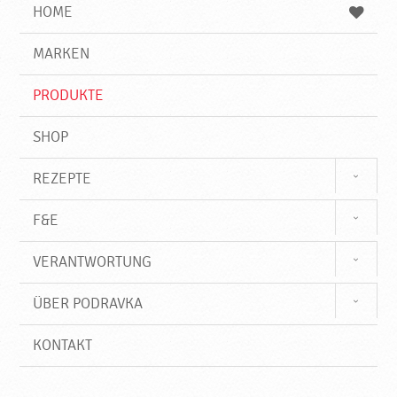
e
b
n
HOME
n
e
d
g
e
r
MARKEN
n
i
f
PRODUKTE
f
SHOP
REZEPTE
F&E
VERANTWORTUNG
ÜBER PODRAVKA
KONTAKT