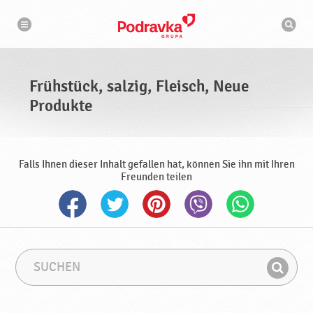
N
S
a
u
v
c
i
g
h
a
m
t
a
i
s
o
Frühstück, salzig, Fleisch, Neue
n
c
h
Produkte
i
n
e
Falls Ihnen dieser Inhalt gefallen hat, können Sie ihn mit Ihren
Freunden teilen
S
S
u
u
F
c
c
i
h
h