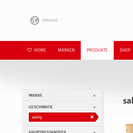
SPRACHE
English
Hrvatski
HOME
MARKEN
PRODUKTE
SHOP
Slovenščina
Čeština
Slovenčina
MARKE
sa
Polski
GESCHMACK
Română
salzig
HAUPTBESTANDTEIL