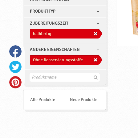
PRODUKTTYP
ZUBEREITUNGSZEIT
halbfertig
ANDERE EIGENSCHAFTEN
Ohne Konservierungsstoffe
F
i
n
d
e
Alle Produkte
Neue Produkte
n