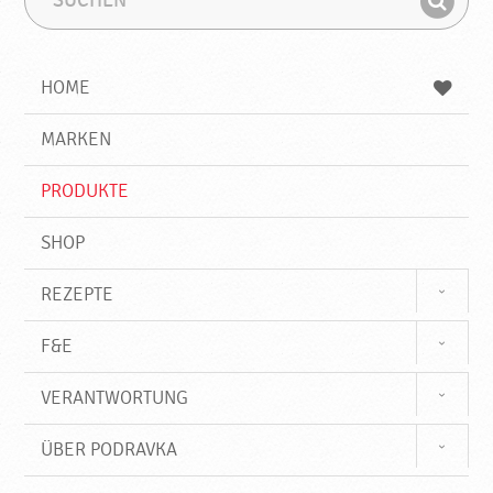
u
u
F
c
c
i
h
h
e
b
n
HOME
n
e
d
g
e
r
MARKEN
n
i
f
PRODUKTE
f
SHOP
REZEPTE
F&E
VERANTWORTUNG
ÜBER PODRAVKA