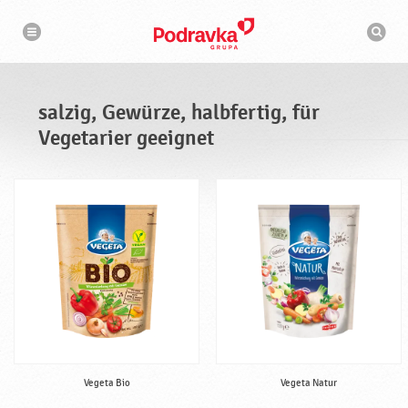
N
S
a
u
v
c
i
g
h
a
m
t
a
i
s
o
salzig, Gewürze, halbfertig, für
n
c
h
Vegetarier geeignet
i
n
e
Vegeta Bio
Vegeta Natur