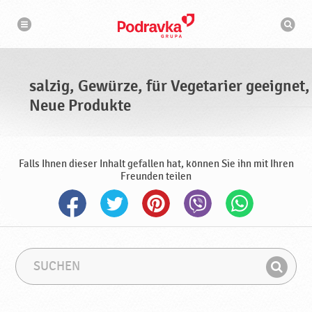
N
S
a
u
v
c
i
g
h
a
m
t
a
i
s
o
salzig, Gewürze, für Vegetarier geeignet,
n
c
h
Neue Produkte
i
n
e
Falls Ihnen dieser Inhalt gefallen hat, können Sie ihn mit Ihren
Freunden teilen
S
S
u
u
F
c
c
i
h
h