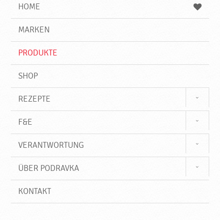
e
b
n
HOME
n
e
d
g
e
r
MARKEN
n
i
f
PRODUKTE
f
SHOP
REZEPTE
F&E
VERANTWORTUNG
ÜBER PODRAVKA
KONTAKT